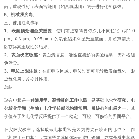
面，重现性好；表面官能团（如含氧基团）便于进行化学修饰。
5、机械强度高
。
三、使用注意事项
1、表面预处理至关重要
：使用前通常需要依次用不同粒径（如1.0
µm、0.3 µm、0.05 µm）的氧化铝浆料抛光至镜面，并超声清洗，
以获得高重现性的结果。
2、表面状态敏感
：表面清洁度、活性直接影响实验结果，需严格避
免污染。
3、电位上限注意
：在正电位区域，电位过高可能导致表面氧化，形
成氧化层，改变其性质。
总结
玻碳电极是一种
通用型、高性能的工作电极
，是
基础电化学研究、电
分析化学和（生物）电化学传感器构建常用、最核心的电极之一
。其
价值在于为电化学反应提供了一个稳定、可控、可修饰的界面平台。
在实际实验中，选择玻碳电极通常是因为需要在较正的电位下工作
（相较于汞电极），或者需要其固体表面进行修饰，亦或是看中其低