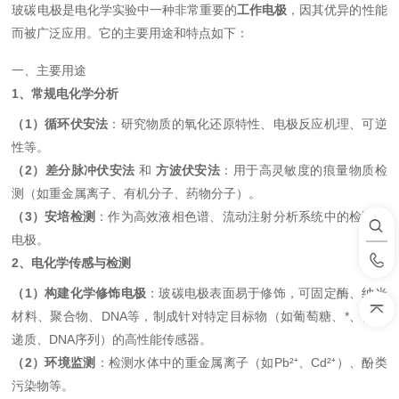
玻碳电极是电化学实验中一种非常重要的
工作电极
，因其优异的性能
而被广泛应用。它的主要用途和特点如下：
一、主要用途
1、常规电化学分析
（1）循环伏安法
：研究物质的氧化还原特性、电极反应机理、可逆
性等。
（2）差分脉冲伏安法
和
方波伏安法
：用于高灵敏度的痕量物质检
测（如重金属离子、有机分子、药物分子）。
（3）安培检测
：作为高效液相色谱、流动注射分析系统中的检测器
电极。
2、电化学传感与检测
（1）构建化学修饰电极
：玻碳电极表面易于修饰，可固定酶、纳米
材料、聚合物、DNA等，制成针对特定目标物（如葡萄糖、*、神经
递质、DNA序列）的高性能传感器。
（2）环境监测
：检测水体中的重金属离子（如Pb²⁺、Cd²⁺）、酚类
污染物等。