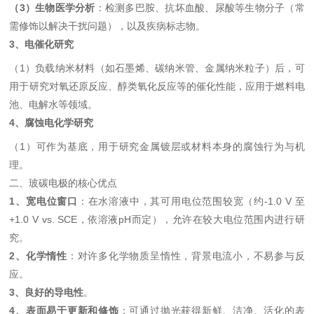
（3）生物医学分析
：检测多巴胺、抗坏血酸、尿酸等生物分子（常
需修饰以解决干扰问题），以及疾病标志物。
3、电催化研究
（1）负载纳米材料（如石墨烯、碳纳米管、金属纳米粒子）后，可
用于研究对氧还原反应、醇类氧化反应等的催化性能，应用于燃料电
池、电解水等领域。
4、腐蚀电化学研究
（1）可作为基底，用于研究金属镀层或材料本身的腐蚀行为与机
理。
二、玻碳电极的核心优点
1、宽电位窗口
：在水溶液中，其可用电位范围较宽（约-1.0 V 至
+1.0 V vs. SCE，依溶液pH而定），允许在较大电位范围内进行研
究。
2、化学惰性
：对许多化学物质呈惰性，背景电流小，不易参与反
应。
3、良好的导电性
。
4、表面易于更新和修饰
：可通过抛光获得新鲜、洁净、活化的表