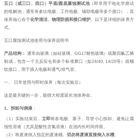
五口（或三口、四口）平底/圆底腐蚀测试池
（即常用于电化学测试
的电解池，通常有参比电极、工作电极、辅助电极等多个接口），其
保养核心在于
化学清洁、物理防损和接口维护
。以下是详细的保养方
式。
五口腐蚀测试池使用与保养说明书
产品结构：
通常由玻璃（如硅玻璃、GG17耐热玻璃）或聚四氟乙烯
制成，包含一个主反应仓和多个标准磨口（如24/40, 14/20等）或螺
纹接口，用于插入电极和通气/排气管。
一、 日常使用与即时保养（每次实验后）
这是最关键的一步，能很大程度延长池体寿命。
1、拆卸与倒液
：
（1）实验结束后，
立即
将各电极、塞子、导管小心拆卸。避免让腐
蚀性溶液（尤其是酸性含氯溶液）在池内长时间停留。
（2）将废液倒入指定的废液桶。
切勿将废液直接倒入水槽
。