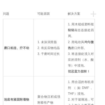
+
问题
可能原因
解决方案
1. 用木槌或塑料槌
轻轻
敲击连接处四
周。
1. 未涂润滑脂
2. 用电吹风
均匀微
磨口粘连、拧不动
2. 有反应物结晶
热
磨口外部。
3. 干磨时间过长
3. 将连接处浸入对
应的溶剂（水、酸
等）中浸泡。
切忌蛮力扭转！
1. 用合适的有机溶
剂（如DMF、
THF）浸泡。
聚合物沉积或强
池底有顽固附着物
2. 对于玻璃池，可
附着性产物