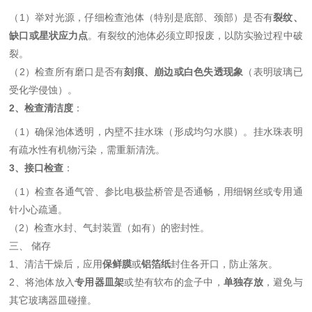
（1）举对光源，仔细检查池体（特别是底部、颈部）是否有
裂纹、
缺口或星状应力点
。有裂纹的池体必须立即报废，以防实验过程中破
裂。
（2）检查所有磨口是否有
刻痕、崩边或白色失透现象
（表明玻璃已
受化学侵蚀）。
2、检查清洁度
：
（1）确保池体透明，内壁不挂水珠（形成均匀水膜）。挂水珠表明
有疏水性有机物污染，需重新清洗。
3、接口检查
：
（1）检查各通气管、参比电极盐桥管是否通畅，用细钢丝或专用通
针小心疏通。
（2）检查水封、气封装置（如有）的密封性。
三、 储存
1、清洁干燥后，应用
保鲜膜
或
铝箔纸
封住各开口，防止落灰。
2、将池体放入
专用器皿架
或垫有软布的盒子中，
单独存放
，避免与
其它玻璃器皿碰撞。