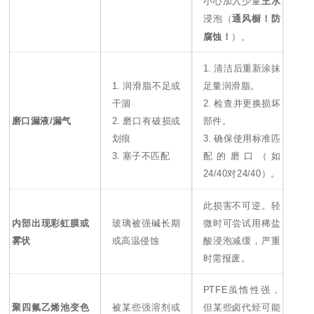
小心加入少量
王水
浸泡（
通风橱！防
腐蚀！
）。
1. 清洁后重新涂抹
1. 润滑脂不足或
足量润滑脂。
干涸
2. 检查并更换损坏
磨口漏液/漏气
2. 磨口有破损或
部件。
划痕
3. 确保使用标准匹
3. 塞子不匹配
配的磨口（如
24/40对24/40）。
此损害不可逆。轻
内部出现彩虹膜或
玻璃被强碱长期
微时可尝试用稀盐
雾状
或高温侵蚀
酸浸泡减缓，严重
时需报废。
PTFE虽惰性强，
聚四氟乙烯池变色
被某些强溶剂或
但某些卤代烃可能