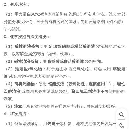
2、初步冲洗
：
（1）用大量
自来水
对池体内部和各个磨口进行初步冲洗，洗去大部
分盐分和反应物。对于含有机溶剂的体系，先用合适溶剂（如乙醇）
初步清洗。
3、化学浸泡与深度清洗
：
（1）酸性溶液残留
：用
5-10% 硝酸或稀盐酸溶液
浸泡数小时或过
夜，以溶解金属沉积物（如锌、铁等）。
（2）碱性溶液残留
：用
稀醋酸或稀盐酸溶液
浸泡中和。
（3）难溶盐/氧化物
：对于顽固水垢或氧化物，可尝试用
草酸溶
液
或专用实验室玻璃器皿清洗剂浸泡。
（4）有机污染物
：使用
铬酸洗液（强氧化性，谨慎使用！）
、
碱性
乙醇溶液
或商用实验室清洗剂浸泡。
聚四氟乙烯池体
不可使用铬酸
洗液。
（5）注意
：所有浸泡操作需在通风橱内进行，并佩戴防护装备。
4、终次清洁
：
（1）倒掉清洗液后，用
去离子水
反复、地冲洗池体内外及每一个磨