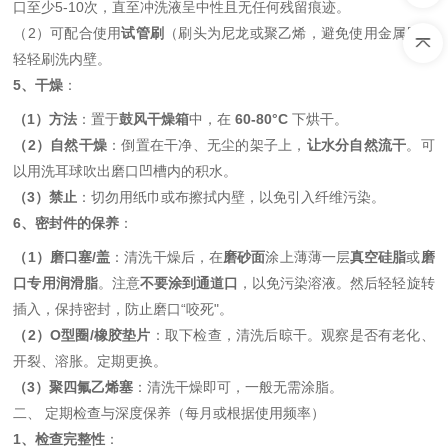
口至少5-10次，直至冲洗液呈中性且无任何残留痕迹。
（2）可配合使用
试管刷
（刷头为尼龙或聚乙烯，避免使用金属刷）
轻轻刷洗内壁。
5、干燥
：
（1）方法
：置于
鼓风干燥箱
中，在
60-80°C
下烘干。
（2）自然干燥
：倒置在干净、无尘的架子上，
让水分自然流干
。可
以用洗耳球吹出磨口凹槽内的积水。
（3）禁止
：切勿用纸巾或布擦拭内壁，以免引入纤维污染。
6、密封件的保养
：
（1）磨口塞/盖
：清洗干燥后，在
磨砂面
涂上薄薄一层
真空硅脂
或
磨
口专用润滑脂
。注意
不要涂到通道口
，以免污染溶液。然后轻轻旋转
插入，保持密封，防止磨口“咬死"。
（2）O型圈/橡胶垫片
：取下检查，清洗后晾干。观察是否有老化、
开裂、溶胀。定期更换。
（3）聚四氟乙烯塞
：清洗干燥即可，一般无需涂脂。
二、 定期检查与深度保养（每月或根据使用频率）
1、检查完整性
：