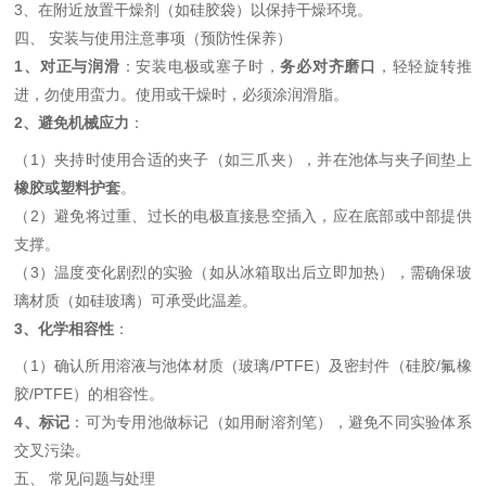
3、在附近放置干燥剂（如硅胶袋）以保持干燥环境。
四、 安装与使用注意事项（预防性保养）
1、对正与润滑
：安装电极或塞子时，
务必对齐磨口
，轻轻旋转推
进，勿使用蛮力。使用或干燥时，必须涂润滑脂。
2、避免机械应力
：
（1）夹持时使用合适的夹子（如三爪夹），并在池体与夹子间垫上
橡胶或塑料护套
。
（2）避免将过重、过长的电极直接悬空插入，应在底部或中部提供
支撑。
（3）温度变化剧烈的实验（如从冰箱取出后立即加热），需确保玻
璃材质（如硅玻璃）可承受此温差。
3、化学相容性
：
（1）确认所用溶液与池体材质（玻璃/PTFE）及密封件（硅胶/氟橡
胶/PTFE）的相容性。
4、标记
：可为专用池做标记（如用耐溶剂笔），避免不同实验体系
交叉污染。
五、 常见问题与处理