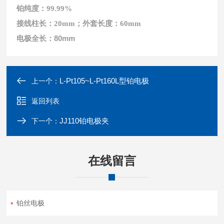
铂纯度：99.99%
接线柱长：20mm；外套长度：60mm
电极全长：80mm
L-Pt105~L-Pt160L型铂电极
上一个：
返回列表
JJ110铂电极夹
下一个：
在线留言