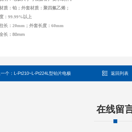
材质：铂；外套材质：聚四氟乙烯；
度：99.99%以上
柱长：20mm；外套长度：60mm
全长：80mm
上一个：
L-Pt210~L-Pt224L型铂片电极
返回列表
在线留