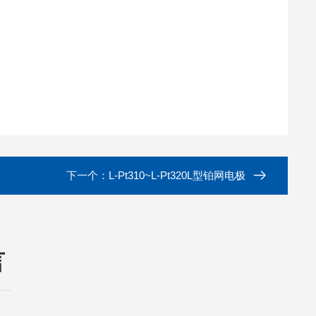
下一个：
L-Pt310~L-Pt320L型铂网电极
言