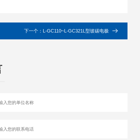
下一个：
L-GC110~L-GC321L型玻碳电极
言