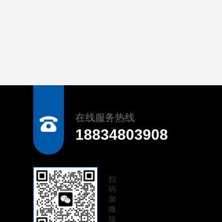
在线服务热线
18834803908
扫
码
加
微
信