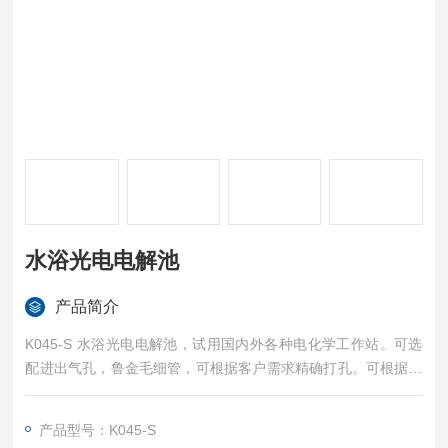
水浴光电电解池
产品简介
K045-S 水浴光电电解池，试用国内外各种电化学工作站。可选
配进出气孔，鲁金毛细管，可根据客户需求精确打孔。可根据客
户需求定制电解池，常规电解池有 50ml，100ml，150ml，200
ml，500ml，其他规格致电 我公司咨询定制。产品电极仅供参
产品型号：K045-S
考，产品配置清单：1.玻璃杯 2.聚四乙烯盖子 3.氟橡胶圈 4.进出