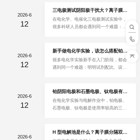
验设备。相比于普通三口电解池，这款
设备自带恒温适配结构与多功能拓展接
三电极测试阴阳极干扰大？离子膜 H 型电解池隔绝电解液
2026-6
口，可满足温度可控、气氛可控、环境
在电化学、电催化三电极测试实验中，
12
稳定的精密腐蚀实验。很多实验新手虽
很多科研人员都会遇到同一个难题：实
然经常使用五口恒温电解池，但对各结
验基线噪音大、数据重复性差、催化剂
构功能、标准化操作流程掌握不够全
性能测试结果失真。排除电极打磨、设
面，容易出现温度失控、体系漏气、数
备参数、电解液纯度等常规问题后，核
新手做电化学实验，该怎么搭配铂阴阳电极？
据重复性差等问题。本文系统讲解五口
2026-6
心诱因大多是阴阳极电解液互串、反应
很多电化学实验新手在入门阶段，都会
恒温电解池的核心结构功能、适配实验
12
产物交叉干扰导致。常规开放式电解
遇到同一个难题：明明试剂配比、设备
场景以及标准操作流程，帮助科研人员
池、无膜H型电解池无法有效隔离两极
参数都按照标准设置，实验数据却重复
规范实验操作，稳定腐蚀测试数据。1
反应体系，阳极氧化产物、阴极还原产
性差、曲线杂乱、反应状态不稳定。多
五口恒温...
物会自由扩散，干扰工作电极的真实反
数情况下，这类问题并非操作失误，而
铂阴阳电极和石墨电极、钛电极有什么区别？
应过程。而搭载离子膜的H型电解池，
2026-6
是铂阴阳电极选型、搭配方式不匹配导
在电化学实验与电解作业中，铂电极、
能够精准实现电解液与产物的双向隔
12
致的。铂电极凭借稳定的理化性能，成
石墨电极、钛电极是使用率较高的三类
离，大幅降低阴阳极相互干扰，是提升
为实验室高精度电化学实验的常用电极
核心电极材料。很多实验人员在选材时
三电极测试精度的核心设备。本文结合
材料，但不同规格、形态的铂电极，适
容易陷入纠结，不清楚不同电极的适配
实操场景...
配的实验场景差异较大。新手盲目选用
场景、性能差异和使用利弊，常常出现
H 型电解池是什么？离子膜分隔双室电解池原理与选型指南
电极，很容易造成实验翻车。本文结合
2026-6
选材不当导致实验数据波动、体系污