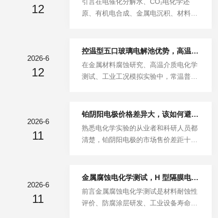
引言在电催化分解水、CO₂电化学还
基础实验场景，系统化讲解铂阴阳电极
12
染、电极损耗过快等问题。其实三种电
原、有机电合成、金属电沉积、材料腐
的搭配思路、选型标准与实操要点，帮
极没有绝对的优劣之分，核心区别集中
蚀测试、液流电池半电池评估等电化学
助新手快速掌握电极搭配技巧，夯实实
在化学稳定性、反应电位、导电性能、
科研场景中，H型玻璃电解池是实验室
验基...
使用成本和适配工况等方面。本文将通
高频使用的标准化双隔室反应装置。很
控温型五口玻璃电解池优势，高温介质腐蚀电化学测试解决方案
过多角度对比，清晰拆解铂阴阳电极、
2026-6
多初次搭建电化学测试体系的实验人
在金属材料腐蚀研究、高温介质电化学
石墨电极、钛电极的核心差异，帮助大
12
员，容易混淆普通单腔电解容器与离子
测试、工业工况模拟实验中，常温普通
家根据实验需求精准选材，规避实验失
膜分隔式H型双室电解池的适用边界，
电解池很难满足真实工况的模拟需求。
误。1化学稳定性区别，决定实验体系
同时在腔体容积、密封结构、离子膜类
实际工业场景里，金属设备常处于高温
纯净度...
型、配套辅件的搭配上出现适配失误，
酸碱、高温盐溶液介质中，腐蚀速率、
铂阴阳电极价格差异大，该如何避坑？
进而引发副反应干扰、实验数据重复性
2026-6
钝化特性、电极反应规律都会随温度产
熟悉电化学实验的从业者和科研人员都
差、电解液渗漏、气体产物交叉污染等
11
生明显变化。常规三口、五口普通电解
清楚，铂阴阳电极的市场售价差距十分
问题。本文从结构定义、离子隔膜隔离
池不具备恒温控温能力，高温实验容易
明显，同款尺寸的产品，低价款和高价
工作原理、产品分类、实操选型要点、
出现温度失控、溶剂快速挥发、体系漏
款报价可能相差数倍。很多采购和实验
配套配...
气漏液、数据漂移等问题，无法完成精
新手容易陷入两难，低价产品担心质量
金属腐蚀电化学测试，H 型隔膜电解池隔绝参比电极干扰
准的高温腐蚀测试。控温型五口玻璃电
2026-6
不达标，造成实验数据偏差、频繁损坏
前言金属腐蚀电化学测试是材料耐蚀性
解池专为高低温电化学实验设计，适配
11
返工；高价产品又怕溢价严重、性价比
评价、防腐涂层研发、工业设备寿命评
各类高温介质腐蚀场景，可为科研人员
偏低，增加科研耗材成本。其实铂电极
估的核心检测手段。常见的测试项目包
提供稳定、可重复的高温腐蚀测试解决