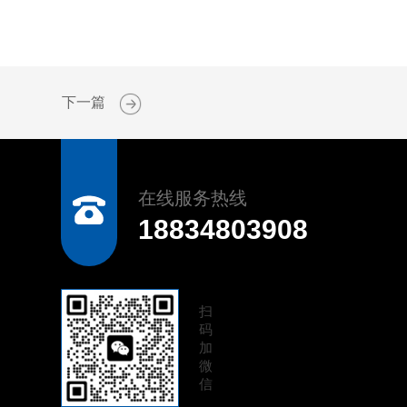
下一篇
在线服务热线
18834803908
扫
码
加
微
信