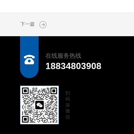
下一篇
在线服务热线
18834803908
扫
码
加
微
信