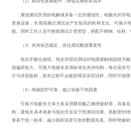
（2）模块化更换配件，降低实验耗材成本
腐蚀测试所用的电解液具备一定的腐蚀性，电极夹的导电
更换设备，长期高频次测试会产生较高的耗材支出。可换片
能。同时工作人员可根据测试介质类型，搭配不锈钢、钛材、
（3）夹持状态稳定，优化测试数据重复性
电化学极化曲线、电化学阻抗测试对电路接触电阻较为敏
据偏差较大。可换片电极夹采用标准化夹持结构，每次装夹可
片与涂层板材，装夹过程不会破损薄层涂层试样，同时可保障
（4）绝缘防护可靠，减少实验干扰因素
可换片电极夹主体大多采用聚四氟乙烯绝缘材质，具备良
构，避免夹具本体参与电化学反应干扰测试结果。搭配密封绝
算基于统一标准，减少面积误差引发的数据失真。同时绝缘材