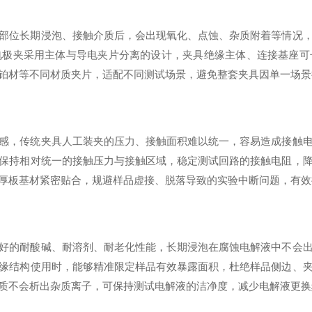
部位长期浸泡、接触介质后，会出现氧化、点蚀、杂质附着等情况
电极夹采用主体与导电夹片分离的设计，夹具绝缘主体、连接基座可
铂材等不同材质夹片，适配不同测试场景，避免整套夹具因单一场景
感，传统夹具人工装夹的压力、接触面积难以统一，容易造成接触
保持相对统一的接触压力与接触区域，稳定测试回路的接触电阻，
厚板基材紧密贴合，规避样品虚接、脱落导致的实验中断问题，有效
好的耐酸碱、耐溶剂、耐老化性能，长期浸泡在腐蚀电解液中不会
缘结构使用时，能够精准限定样品有效暴露面积，杜绝样品侧边、
质不会析出杂质离子，可保持测试电解液的洁净度，减少电解液更换