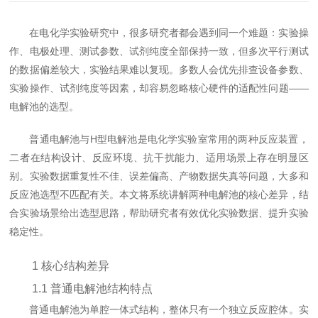
在电化学实验研究中，很多研究者都会遇到同一个难题：实验操
作、电极处理、测试参数、试剂纯度全部保持一致，但多次平行测试
的数据偏差较大，实验结果难以复现。多数人会优先排查设备参数、
实验操作、试剂纯度等因素，却容易忽略核心硬件的适配性问题——
电解池的选型。
普通电解池与H型电解池是电化学实验室常用的两种反应装置，
二者在结构设计、反应环境、抗干扰能力、适用场景上存在明显区
别。实验数据重复性不佳、误差偏高、产物数据失真等问题，大多和
反应池选型不匹配有关。本文将系统讲解两种电解池的核心差异，结
合实验场景给出选型思路，帮助研究者有效优化实验数据、提升实验
稳定性。
1 核心结构差异
1.1 普通电解池结构特点
普通电解池为单腔一体式结构，整体只有一个独立反应腔体。实