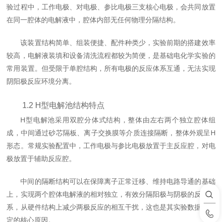
验过程中，工作电极、对电极、参比电极三支核心电极，会共同放置
在同一腔体的电解液中，腔体内部无任何物理分隔结构。
该装置结构简单、组装便捷、配件种类少，实验前期的搭建效率
较高，电解液装填和设备清洗流程都较为简便，是基础电化学实验的
常用装置。但受限于单腔结构，所有电极的反应体系互通，无法实现
阴阳极反应环境分离。
1.2 H型电解池结构特点
H型电解池采用双腔分体式结构，整体由左右两个独立腔体组
成，中间通过砂芯隔板、离子交换膜等介质连接隔断，整体外观呈H
形态。常规实验配置中，工作电极与参比电极放置于主反应腔，对电
极放置于辅助反应腔。
中间的隔断结构可以在保障离子正常迁移、维持电路导通的基础
上，实现两个腔体电解液的相对独立，有效分隔阳极与阴极的反应体
系，从硬件结构上减少两极反应的相互干扰，这也是其实验数据更稳
定的核心原因。