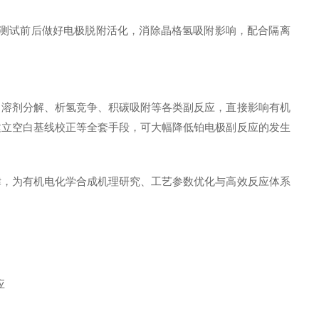
，测试前后做好电极脱附活化，消除晶格氢吸附影响，配合隔离
、溶剂分解、析氢竞争、积碳吸附等各类副反应，直接影响有机
建立空白基线校正等全套手段，可大幅降低铂电极副反应的发生
律，为有机电化学合成机理研究、工艺参数优化与高效反应体系