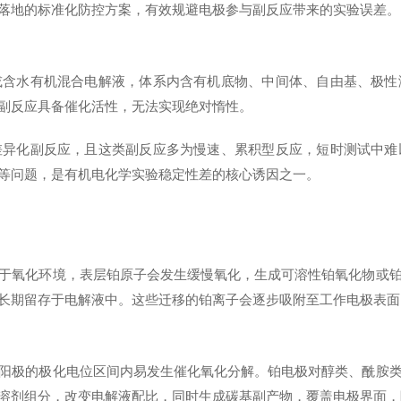
落地的标准化防控方案，有效规避电极参与副反应带来的实验误差。
或含水有机混合电解液，体系内含有机底物、中间体、自由基、极性
副反应具备催化活性，无法实现绝对惰性。
差异化副反应，且这类副反应多为慢速、累积型反应，短时测试中难
等问题，是有机电化学实验稳定性差的核心诱因之一。
于氧化环境，表层铂原子会发生缓慢氧化，生成可溶性铂氧化物或
长期留存于电解液中。这些迁移的铂离子会逐步吸附至工作电极表面
阳极的极化电位区间内易发生催化氧化分解。铂电极对醇类、酰胺
溶剂组分，改变电解液配比，同时生成碳基副产物，覆盖电极界面，