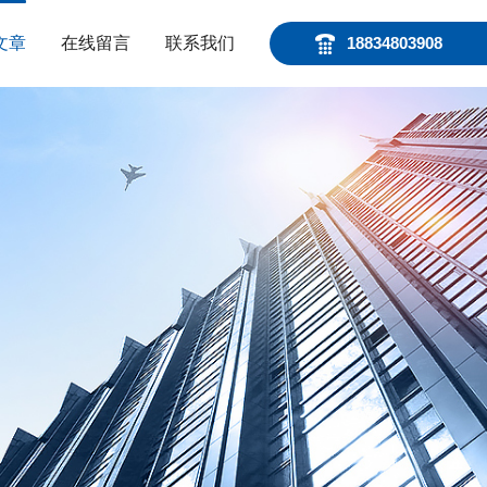
文章
在线留言
联系我们
18834803908