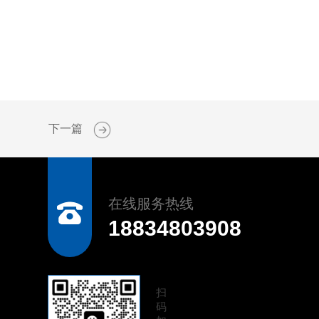
下一篇
在线服务热线
18834803908
扫
码