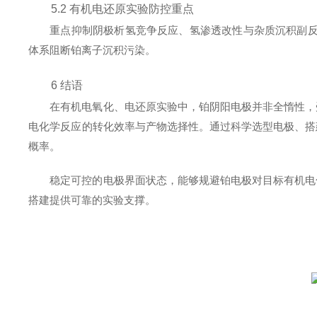
5.2 有机电还原实验防控重点
重点抑制阴极析氢竞争反应、氢渗透改性与杂质沉积副反
体系阻断铂离子沉积污染。
6 结语
在有机电氧化、电还原实验中，铂阴阳电极并非全惰性，
电化学反应的转化效率与产物选择性。通过科学选型电极、搭
概率。
稳定可控的电极界面状态，能够规避铂电极对目标有机电
搭建提供可靠的实验支撑。