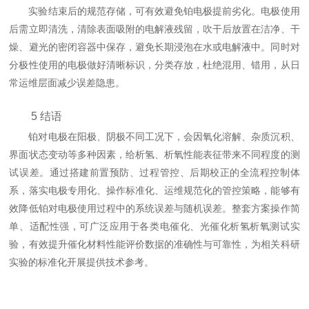
实验结束后的规范存储，可有效避免铂电极提前劣化。电极使用
后需立即清洗，清除表面吸附的电解液残留，吹干后放置在洁净、干
燥、避光的密闭容器中保存，避免长期浸泡在水或电解液中。同时对
分极性使用的电极做好清晰标识，分类存放，杜绝混用、错用，从日
常运维层面减少误差隐患。
5 结语
铂对电极在阳极、阴极不同工况下，会因氧化溶解、杂质沉积、
界面状态变动等多种因素，给析氢、析氧性能表征带来不同程度的测
试误差。通过搭建前置预防、过程管控、后期校正的全流程控制体
系，落实电极专用化、操作标准化、运维规范化的管控策略，能够有
效降低铂对电极使用过程中的系统误差与随机误差。整套方案操作简
单、适配性强，可广泛应用于各类电催化、光催化析氢析氧测试实
验，有效提升催化材料性能评价数据的准确性与可靠性，为相关科研
实验的标准化开展提供技术参考。