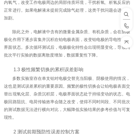
内氧气，改变工作电极周边的局部传质环境，干扰析氧、析氢反应的
正常进行。如果电解液未提前完成除气处理，这类干扰问题会进一步
加剧。
除此之外，电解液中含有的微量金属杂质、有机杂质，会在阴极
极化作用下逐步富集并沉积在铂电极表面，改变铂电极的导电性能和
界面状态。多次循环测试后，电极极化特性会出现明显变化，导致同
批次平行实验的数据离散度增加，数据重复性下降。
1.3 极性频繁切换的累积误差影响
多数实验室存在单支铂对电极交替充当阳极、阴极使用的情况，
这也是测试误差累积的重要原因。频繁的极性切换会让铂电极表面交
替出现氧化层、杂质沉积层，电极界面状态处于持续变动的状态。电
极回路阻抗、电荷传输效率会随之改变，使得不同时间段、不同批次
的测试数据无法进行横向对比，大幅降低实验结果的参考价值与可复
现性。
2 测试前期预防性误差控制方案