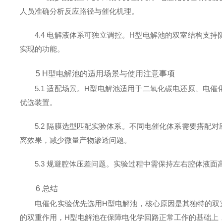
人员准确分析反应路径与催化机理。
4.4 电解液体系可独立调控。H型电解池的双室结构
实现的功能。
5 H型电解池的适用场景与使用注意事项
5.1 适配场景。H型电解池适用于二氧化碳电还原、
优选装置。
5.2 隔膜选型匹配实验体系。不同电催化体系需要搭
离效果，减少微量产物渗透问题。
5.3 规避腔体压差问题。实验过程中需保持左右腔体液
6 总结
电催化实验优先选用H型电解池，核心原因是其独特的双
的双重作用，H型电解池在保障电化学回路正常工作的基础上