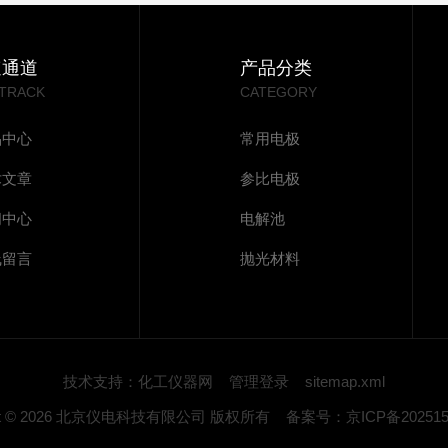
速通道
产品分类
 TRACK
CATEGORY
品中心
常用电极
术文章
参比电极
闻中心
电解池
线留言
抛光材料
技术支持：
化工仪器网
管理登录
sitemap.xml
ight © 2026 北京仪电科技有限公司 版权所有
备案号：
京ICP备202515