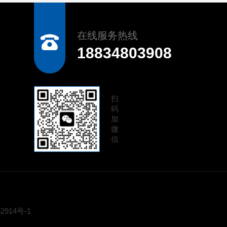
在线服务热线
18834803908
扫
码
加
微
信
2914号-1