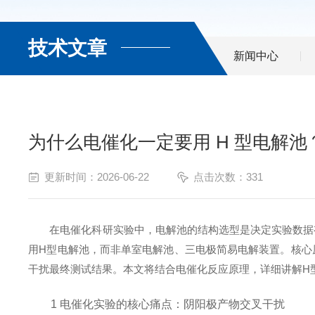
技术文章
新闻中心
为什么电催化一定要用 H 型电解
更新时间：2026-06-22
点击次数：331
在电催化科研实验中，电解池的结构选型是决定实验数据
用H型电解池，而非单室电解池、三电极简易电解装置。核心
干扰最终测试结果。本文将结合电催化反应原理，详细讲解H
1 电催化实验的核心痛点：阴阳极产物交叉干扰