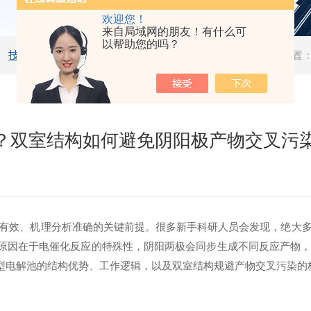
欢迎您！
来自局域网的朋友！有什么可
以帮助您的吗？
技术文章
当前位置
池？双室结构如何避免阴阳极产物交叉污
有效、机理分析准确的关键前提。很多新手科研人员会发现，绝大
原因在于电催化反应的特殊性，阴阳两极会同步生成不同反应产物
型电解池的结构优势、工作逻辑，以及双室结构规避产物交叉污染的