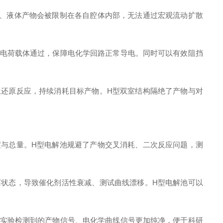
物、液体产物会被限制在各自腔体内部，无法通过宏观流动扩散
等电荷载体通过，保障电化学回路正常导电。同时可以有效阻挡
生还原反应，持续消耗目标产物。H型双室结构隔绝了产物与对
度与总量。H型电解池规避了产物交叉消耗、二次反应问题，测
面状态，导致催化剂活性衰减、测试曲线漂移。H型电解池可以
，实验检测到的产物信号、电化学曲线信号更加纯净，便于科研