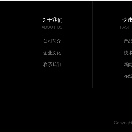
关于我们
快
ABOUT US
FAST
公司简介
产
企业文化
技
联系我们
新
在
Copyr