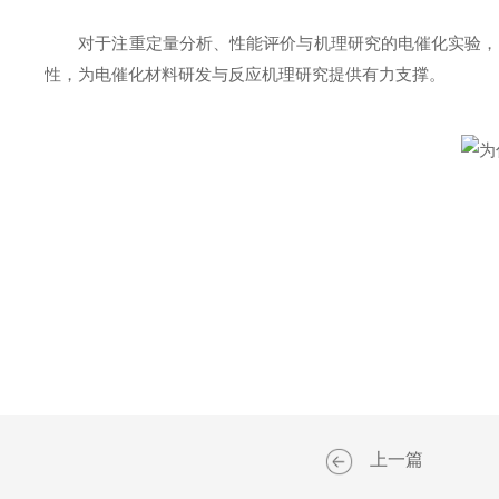
对于注重定量分析、性能评价与机理研究的电催化实验，
性，为电催化材料研发与反应机理研究提供有力支撑。
上一篇