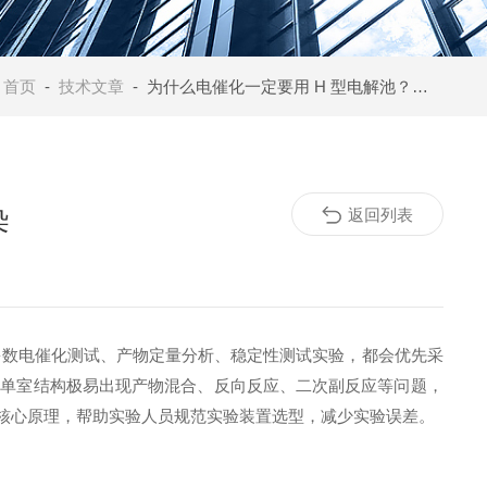
：
首页
-
技术文章
- 为什么电催化一定要用 H 型电解池？双室结构如何避免阴阳极产物交叉污染
染
返回列表
多数电催化测试、产物定量分析、稳定性测试实验，都会优先采
，单室结构极易出现产物混合、反向反应、二次副反应等问题，
核心原理，帮助实验人员规范实验装置选型，减少实验误差。