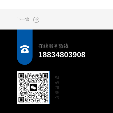
下一篇
在线服务热线
18834803908
扫
码
加
微
信