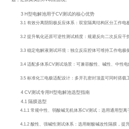
3 H型电解池用于CV测试的核心优势
3.1 有效分离阴阳极反应体系：双室隔离结构区分工作
3.2 提升氧化还原可逆性测试精度：规避反向二次反应
3.3 稳定电解液测试环境：独立反应腔体可维持工作电
3.4 适配多体系CV测试场景：可兼容酸性、碱性、中
3.5 标准化三电极适配设计：多开孔密封顶盖可同时搭
4 CV测试专用H型电解池选型指南
4.1 隔膜选型
4.1.1 常规中性、弱酸碱无机体系CV测试：选用通
4.1.2 酸性、强碱性测试体系：选用耐酸碱改性隔膜