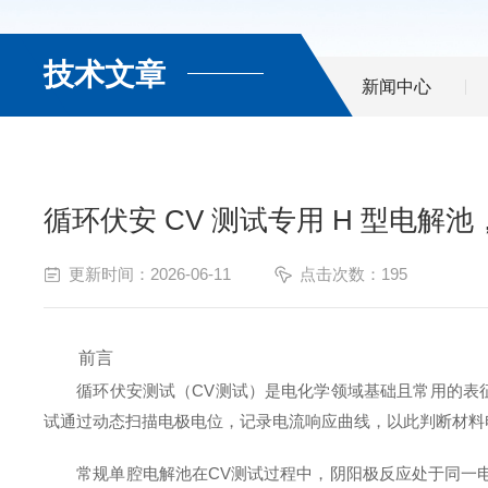
技术文章
新闻中心
循环伏安 CV 测试专用 H 型电解
更新时间：2026-06-11
点击次数：195
前言
循环伏安测试（CV测试）是电化学领域基础且常用的表
试通过动态扫描电极电位，记录电流响应曲线，以此判断材料
常规单腔电解池在CV测试过程中，阴阳极反应处于同一