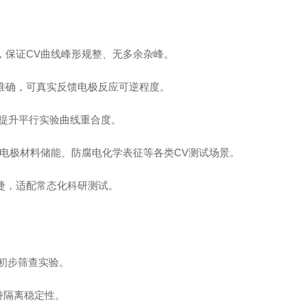
，保证CV曲线峰形规整、无多余杂峰。
据准确，可真实反馈电极反应可逆程度。
，提升平行实验曲线重合度。
、电极材料储能、防腐电化学表征等各类CV测试场景。
捷，适配常态化科研测试。
料初步筛查实验。
持隔离稳定性。