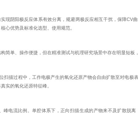
构实现阴阳极反应体系有效分离，规避两极反应相互干扰，保障CV
、核心优势及标准化选型、使用规范。
结构简单、操作便捷，但在精准测试与机理研究场景中存在明显短板
位扫描过程中，工作电极产生的氧化还原产物会自由扩散至对电极
料真实的氧化还原特征峰。
值、峰电流比例。单腔体系下，正向扫描生成的产物来不及扩散脱离