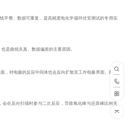
曲线平整、数据可重复，是高精度电化学循环伏安测试的专用实
，也是曲线失真、数据偏差的主要原因。
表面，对电极的反应中间体也会反向扩散至工作电极界面。两类
，会在反向扫描时参与二次反应，导致氧化峰与还原峰比例失