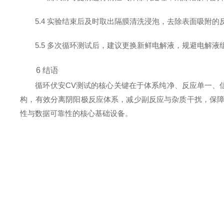
5.4 实验结束后及时取出隔膜清洗浸泡，去除表面吸附
5.5 多次循环测试后，建议更换新鲜电解液，规避电解
6 结语
循环伏安CV测试的核心关键在于体系纯净、反应单一、
构，有效分离阴阳极反应体系，减少副反应与杂质干扰，保障
性与数据可靠性的核心基础设备。