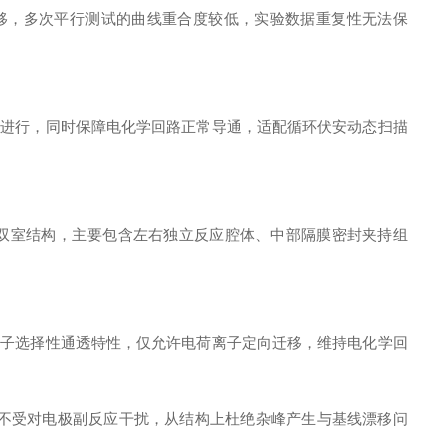
移，多次平行测试的曲线重合度较低，实验数据重复性无法保
立进行，同时保障电化学回路正常导通，适配循环伏安动态扫描
双室结构，主要包含左右独立反应腔体、中部隔膜密封夹持组
离子选择性通透特性，仅允许电荷离子定向迁移，维持电化学回
不受对电极副反应干扰，从结构上杜绝杂峰产生与基线漂移问