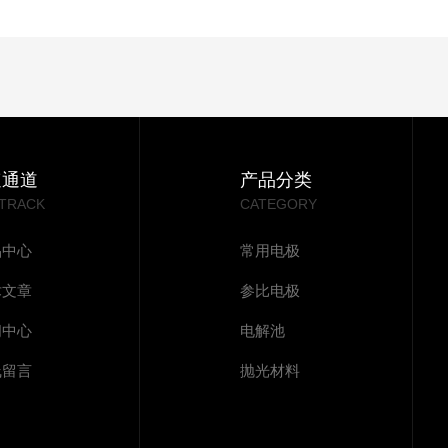
速通道
产品分类
 TRACK
CATEGORY
品中心
常用电极
术文章
参比电极
闻中心
电解池
线留言
抛光材料