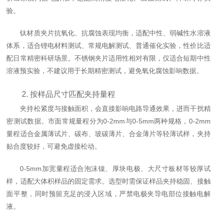
验。
钛材质夹片抗氧化、抗腐蚀表现均衡，适配中性、弱碱性水溶液
体系，适合锂电材料测试、常规电解测试、普通催化实验，性价比适
配日常精密科研场景。不锈钢夹片适用性相对有限，仅适合短期中性
溶液预实验，不建议用于长期精密测试，避免氧化腐蚀影响数据。
2. 按样品尺寸匹配夹持量程
夹持松紧度与接触面积，会直接影响电路导通效果，进而干扰精
密测试数据。市面常规量程分为0-2mm与0-5mm两种规格，0-2mm
量程适合金属薄试片、碳布、玻碳薄片、合金薄片等轻薄试样，夹持
贴合度较好，可避免虚接松动。
0-5mm加宽量程适合泡沫镍、厚块电极、大尺寸板材等较厚试
样，适配大体积样品的固定需求。选型时需保证样品夹持稳固、接触
面平整，同时预留充足的浸入区域，严禁电极夹导电部位接触电解
液。