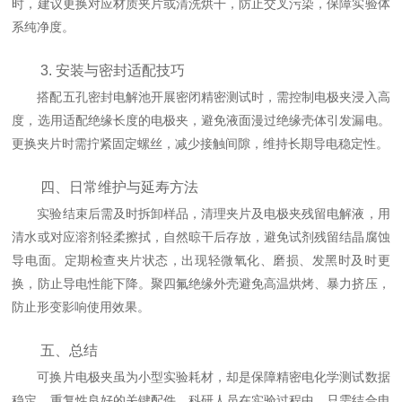
时，建议更换对应材质夹片或清洗烘干，防止交叉污染，保障实验体
系纯净度。
3. 安装与密封适配技巧
搭配五孔密封电解池开展密闭精密测试时，需控制电极夹浸入高
度，选用适配绝缘长度的电极夹，避免液面漫过绝缘壳体引发漏电。
更换夹片时需拧紧固定螺丝，减少接触间隙，维持长期导电稳定性。
四、日常维护与延寿方法
实验结束后需及时拆卸样品，清理夹片及电极夹残留电解液，用
清水或对应溶剂轻柔擦拭，自然晾干后存放，避免试剂残留结晶腐蚀
导电面。定期检查夹片状态，出现轻微氧化、磨损、发黑时及时更
换，防止导电性能下降。聚四氟绝缘外壳避免高温烘烤、暴力挤压，
防止形变影响使用效果。
五、总结
可换片电极夹虽为小型实验耗材，却是保障精密电化学测试数据
稳定、重复性良好的关键配件。科研人员在实验过程中，只需结合电