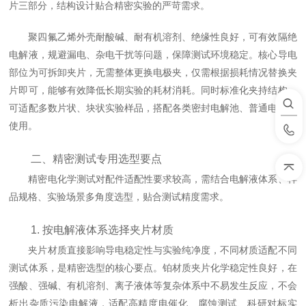
片三部分，结构设计贴合精密实验的严苛需求。
聚四氟乙烯外壳耐酸碱、耐有机溶剂、绝缘性良好，可有效隔绝
电解液，规避漏电、杂电干扰等问题，保障测试环境稳定。核心导电
部位为可拆卸夹片，无需整体更换电极夹，仅需根据损耗情况替换夹
片即可，能够有效降低长期实验的耗材消耗。同时标准化夹持结构，
可适配多数片状、块状实验样品，搭配各类密封电解池、普通电解池
使用。
二、精密测试专用选型要点
精密电化学测试对配件适配性要求较高，需结合电解液体系、样
品规格、实验场景多角度选型，贴合测试精度需求。
1. 按电解液体系选择夹片材质
夹片材质直接影响导电稳定性与实验纯净度，不同材质适配不同
测试体系，是精密选型的核心要点。铂材质夹片化学稳定性良好，在
强酸、强碱、有机溶剂、离子液体等复杂体系中不易发生反应，不会
析出杂质污染电解液，适配高精度电催化、腐蚀测试、科研对标实