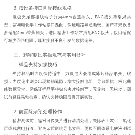
3. 按设备接口匹配接线规格
电极夹尾部接线端子分为4mm香蕉插头、BNC接头等常规类
型，需与电化学工作站接口匹配，保证电路导通顺畅。国产常规设备
多适配4mm香蕉插头，进口精密工作站常搭配BNC接头，接口适配
可减少回路电阻，规避接触不良引发的数据偏差。
三、精密测试实操规范与实用技巧
1. 样品夹持实操技巧
夹持样品时力度保持适中，力度过大会造成薄片样品形变、破
损，力度偏小则会出现接触缝隙，增大接触电阻，导致阻抗、极化曲
线数据异常。需保证样品平整贴合夹片接触面，无偏移、无松动，测
试前轻轻晃动检查，确认夹持稳固后再开展实验。
2. 前置除杂预处理操作
精密测试前，需对可换夹片进行清洁处理，去除表面灰尘、氧化
层或残留电解液，避免杂质影响导电效果。更换不同体系电解液测试