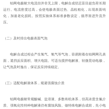
铂网电极耐大电流但并非无上限，电解合成切忌盲目超负荷长期
运行。电流密度过高，会使电极表面过热、晶粒粗化，出现表面钝
化，加速老化损耗。按照实验体系标准参数设定，循序渐进升流升
压。
（二）及时排出电极表面气泡
电解合成过程会产生氢气、氧气等气泡，容易附着在铂网网孔表
面，遮挡反应面积、增大电阻。可适当搅拌电解液、轻微晃动电极，
让气泡及时逸出，保证反应持续稳定。
（三）适配电解液体系，规避强腐蚀介质
铂网电极耐常规酸碱、盐溶液、多数有机体系，但
高浓度含氟介
质、强氧化性特种电解液
仍有腐蚀风险。做特殊电解合成前，先小电