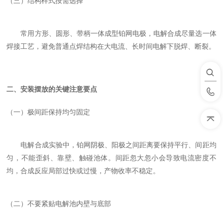
（三）结构样式按需选择
常用方形、圆形、带柄一体成型铂网电极，电解合成尽量选
一体
焊接工艺
，避免普通点焊结构在大电流、长时间电解下脱焊、断裂。
二、安装摆放的关键注意要点
（一）极间距保持均匀固定
电解合成实验中，铂网阴极、阳极之间距离要保持平行、间距均
匀，不能歪斜、靠壁、触碰池体。间距忽大忽小会导致电流密度不
均，合成反应局部过快或过慢，产物收率不稳定。
（二）不要紧贴电解池内壁与底部