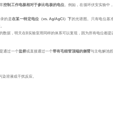
常
控制工作电极相对于参比电极的电位
。例如，在循环伏安实验中，我们
记录的是
在某一特定电位（vs. Ag/AgCl）下
的光谱图。只有电位基准
性。
l"下测得的数据，明天在B实验室用同样的体系可以复现，因为所有电位都
是通过一个
盐桥
或直接通过一个
带有毛细管顶端的侧臂
与主电解池
，污染溶液或干扰反应。