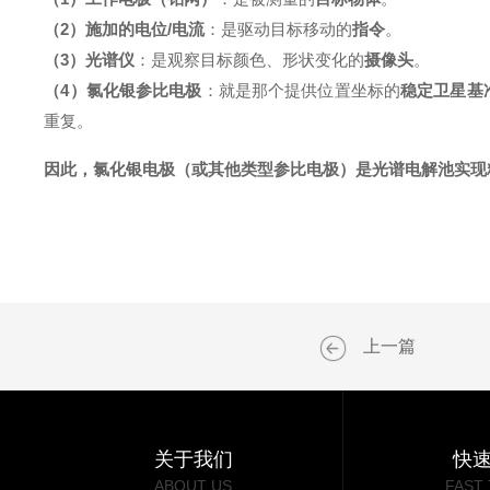
（2）施加的电位/电流
：是驱动目标移动的
指令
。
（3）光谱仪
：是观察目标颜色、形状变化的
摄像头
。
（4）氯化银参比电极
：就是那个提供位置坐标的
稳定卫星基
重复。
因此，氯化银电极（或其他类型参比电极）是光谱电解池实现精
上一篇
关于我们
快
ABOUT US
FAST