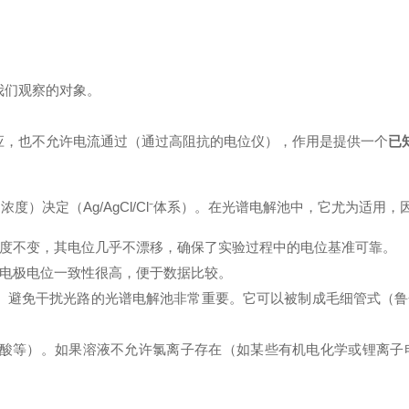
我们观察的对象。
。
应，也不允许电流通过（通过高阻抗的电位仪），作用是提供一个
已
（浓度）决定（Ag/AgCl/Cl⁻体系）。在光谱电解池中，它尤为适用，
温度不变，其电位几乎不漂移，确保了实验过程中的电位基准可靠。
Cl电极电位一致性很高，便于数据比较。
、避免干扰光路的光谱电解池非常重要。它可以被制成毛细管式（鲁
酸等）。如果溶液不允许氯离子存在（如某些有机电化学或锂离子