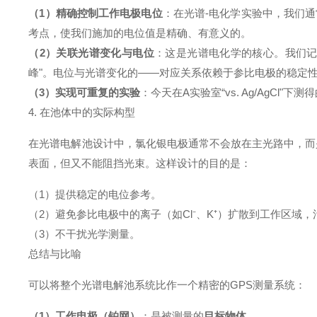
（1）精确控制工作电极电位
：在光谱-电化学实验中，我们通
考点，使我们施加的电位值是精确、有意义的。
（2）关联光谱变化与电位
：这是光谱电化学的核心。我们
峰"。电位与光谱变化的——对应关系依赖于参比电极的稳定
（3）实现可重复的实验
：今天在A实验室“vs. Ag/AgC
4. 在池体中的实际构型
在光谱电解池设计中，氯化银电极通常不会放在主光路中，而
表面，但又不能阻挡光束。这样设计的目的是：
（1）提供稳定的电位参考。
（2）避免参比电极中的离子（如Cl⁻、K⁺）扩散到工作区域
（3）不干扰光学测量。
总结与比喻
可以将整个光谱电解池系统比作一个精密的GPS测量系统：
（1）工作电极（铂网）
：是被测量的
目标物体
。