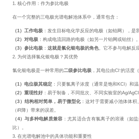
1. 核心作用：作为参比电极
在一个完整的三电极光谱电解池体系中，通常包含：
（1）工作电极
：发生目标电化学反应的电极（如铂网），是
（2）对电极
：构成电流回路的电极（如另一片铂网或铂丝）
（3）参比电极
：
这就是氯化银电极的角色
。它不参与电解反
2. 为何选择氯化银电极？其优势
氯化银电极是一种常用的
二级参比电极
，其电位由Cl⁻的活度
（1）电位极其稳定
：只要氯离子浓度（通常是饱和KCl）和
（2）重现性好
：易于制备，不同批次、不同实验室的Ag/Ag
（3）结构相对简单，易于微型化
：这对于需要减小池体体积
（iR降）带来的误差。
（4）与多种电解质兼容
：尤其适合含有氯离子的溶液（如盐
比）。
3. 在光谱电解池中的具体功能和重要性