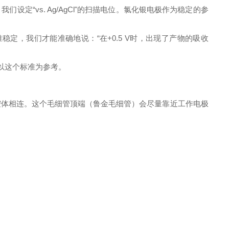
设定“vs. Ag/AgCl"的扫描电位。氯化银电极作为稳定的参
稳定，我们才能准确地说：“在+0.5 V时，出现了产物的吸收
是以这个标准为参考。
腔体相连。这个毛细管顶端（鲁金毛细管）会尽量靠近工作电极