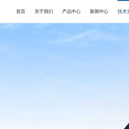
首页
关于我们
产品中心
新闻中心
技术