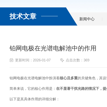
技术文章
新闻中心
铂网电极在光谱电解池中的作用
更新时间：2026-01-07
点击次数：369
铂网电极在光谱电解池中扮演着
核心且多重
的关键角色，其设
简单来说，它的核心作用是：
在不显著干扰光路的情况下，提
以下是其具体作用的详细分解：