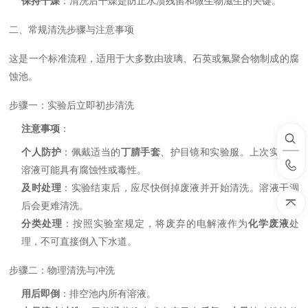
保持干燥
：清洗后干燥是防止水渍残留和微生物滋生的关键。
二、常规清洗步骤与注意事项
这是一个标准流程，适用于大多数由玻璃、石英或氟聚合物制成的腐
蚀池。
步骤一：实验后立即初步清洗
注意事项
：
个人防护
：佩戴适当的
丁腈手套
、护目镜和实验服。上次实验的
溶液可能具有腐蚀性或毒性。
及时处理
：实验结束后，应尽快倒掉废液并开始清洗。溶液干涸
后会更难清洗。
分类处理
：按照实验室规定，将废弃的电解液作为
化学废液
处
理，不可直接倒入下水道。
步骤二：物理清洗与冲洗
用后即倒
：排空池内所有溶液。