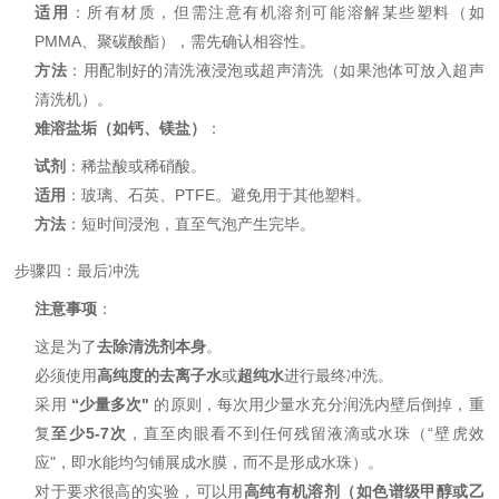
适用
：所有材质，但需注意有机溶剂可能溶解某些塑料（如
PMMA、聚碳酸酯），需先确认相容性。
方法
：用配制好的清洗液浸泡或超声清洗（如果池体可放入超声
清洗机）。
难溶盐垢（如钙、镁盐）
：
试剂
：稀盐酸或稀硝酸。
适用
：玻璃、石英、PTFE。避免用于其他塑料。
方法
：短时间浸泡，直至气泡产生完毕。
步骤四：最后冲洗
注意事项
：
这是为了
去除清洗剂本身
。
必须使用
高纯度的去离子水
或
超纯水
进行最终冲洗。
采用
“少量多次"
的原则，每次用少量水充分润洗内壁后倒掉，重
复
至少5-7次
，直至肉眼看不到任何残留液滴或水珠（“壁虎效
应"，即水能均匀铺展成水膜，而不是形成水珠）。
对于要求很高的实验，可以用
高纯有机溶剂（如色谱级甲醇或乙