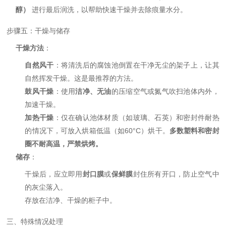
醇）
进行最后润洗，以帮助快速干燥并去除痕量水分。
步骤五：干燥与储存
干燥方法
：
自然风干
：将清洗后的腐蚀池倒置在干净无尘的架子上，让其
自然挥发干燥。这是最推荐的方法。
鼓风干燥
：使用
洁净、无油
的压缩空气或氮气吹扫池体内外，
加速干燥。
加热干燥
：仅在确认池体材质（如玻璃、石英）和密封件耐热
的情况下，可放入烘箱低温（如60°C）烘干。
多数塑料和密封
圈不耐高温，严禁烘烤。
储存
：
干燥后，应立即用
封口膜
或
保鲜膜
封住所有开口，防止空气中
的灰尘落入。
存放在洁净、干燥的柜子中。
三、特殊情况处理