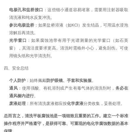
电极孔和盐桥接口
：这些细小通道容易堵塞，需要用注射器吸取
清洗液和纯水反复冲洗。
参比电极盐桥
：如果盐桥溶液（如KCl）发生结晶，可用温水浸泡
溶解后再清洗。
光学窗口
：如果腐蚀池带有用于光谱测量的光学窗口（如石英
窗），其清洁度要求更高。清洗时需格外小心，避免刮伤。可使
用镜头纸和光学清洗剂。
四、安全总结
个人防护
：始终佩戴
防护眼镜、手套和实验服
。
通风
：使用强酸、有机溶剂或产生有毒气体的清洗剂时，
务必在
通风橱内进行
。
废液处理
：所有清洗废液都应按
化学废液
分类收集，妥善处理。
总而言之，清洗平板腐蚀池是一项细致且重要的工作。建立一个标准
操作程序并严格遵守，是获得可靠、可重现的电化学腐蚀数据的基本
保障。