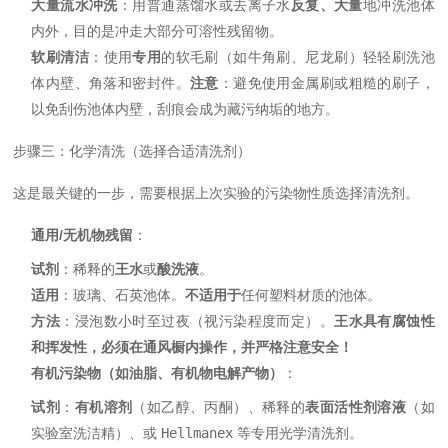
大量流水冲洗
：用普通蒸馏水或去离子水
反复、大量
地冲洗池体
内外，目的是冲走大部分可溶性残留物。
软刷清洁
：使用
专用
的软毛刷（如牛角刷、尼龙刷）轻轻刷洗池
体内壁、角落和密封件。
注意
：避免使用金属刷或粗糙的刷子，
以免刮伤池体内壁，刮痕会成为藏污纳垢的地方。
步骤三：化学清洗（选择合适清洗剂）
这是最关键的一步，需要根据上次实验的污染物性质选择清洗剂。
通用/无机物残留
：
试剂
：稀释的
王水
或
酸洗液
。
适用
：玻璃、石英池体。
不适用于
任何塑料材质的池体。
方法
：浸泡数小时至过夜（视污染程度而定）。
王水具有腐蚀性
和挥发性，必须在通风橱内操作，并严格注意安全！
有机污染物（如油脂、有机物电解产物）
：
试剂
：
有机溶剂
（如乙醇、丙酮）、稀释的
表面活性剂溶液
（如
实验室洗洁精）、或
Hellmanex
等专用光学清洗剂。