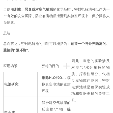
当使用
剧毒、恶臭或对空气敏感
的化学品时，密封电解池可以作为一
个有效的安全屏障，防止有害物质泄漏到实验室环境中，保护操作人
员健康。
总结
总而言之，密封电解池的用途可以概括为：
创造一个与外界隔离的、
受控的“微环境"
。
+
因此，当您的实验涉及
应用场景
密封的目的
对空气/水分敏感的物
质、挥发性组分、气相
排除H₂O和O₂
，模
反应物或产物时，密封
电池研究
拟真实电池的密封
电解池就是确保实验成
环境
功和数据准确的关键工
具。
保护对空气敏感的
反应物/产物，
提
电合成