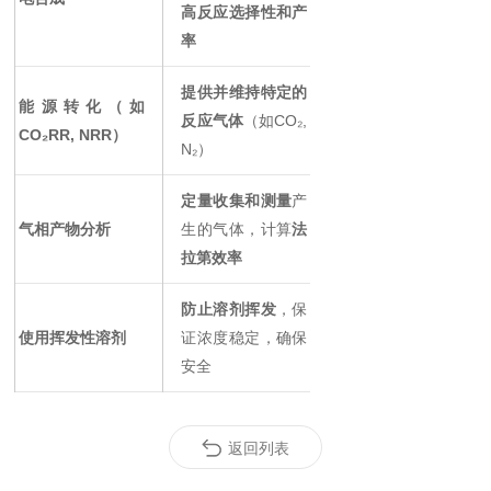
高反应选择性和产
率
提供并维持特定的
能源转化（如
反应气体
（如CO₂,
CO₂RR, NRR）
N₂）
定量收集和测量
产
气相产物分析
生的气体，计算
法
拉第效率
防止溶剂挥发
，保
使用挥发性溶剂
证浓度稳定，确保
安全
返回列表