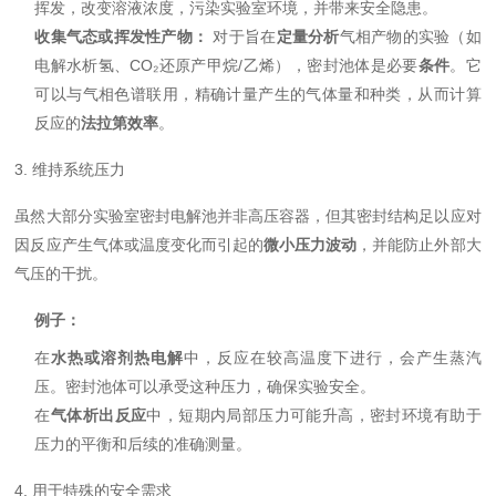
挥发，改变溶液浓度，污染实验室环境，并带来安全隐患。
收集气态或挥发性产物：
对于旨在
定量分析
气相产物的实验（如
电解水析氢、CO₂还原产甲烷/乙烯），密封池体是必要
条件
。它
可以与气相色谱联用，精确计量产生的气体量和种类，从而计算
反应的
法拉第效率
。
3. 维持系统压力
虽然大部分实验室密封电解池并非高压容器，但其密封结构足以应对
因反应产生气体或温度变化而引起的
微小压力波动
，并能防止外部大
气压的干扰。
例子：
在
水热或溶剂热电解
中，反应在较高温度下进行，会产生蒸汽
压。密封池体可以承受这种压力，确保实验安全。
在
气体析出反应
中，短期内局部压力可能升高，密封环境有助于
压力的平衡和后续的准确测量。
4. 用于特殊的安全需求