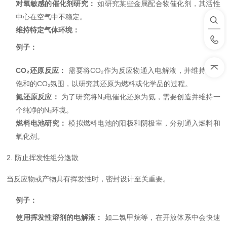
对氧敏感的催化剂研究：
如研究某些金属配合物催化剂，其活性
中心在空气中不稳定。
维持特定气体环境：
例子：
CO₂还原反应：
需要将CO₂作为反应物通入电解液，并维持一个
饱和的CO₂氛围，以研究其还原为燃料或化学品的过程。
氮还原反应：
为了研究将N₂电催化还原为氨，需要创造并维持一
个纯净的N₂环境。
燃料电池研究：
模拟燃料电池的阳极和阴极室，分别通入燃料和
氧化剂。
2. 防止挥发性组分逸散
当反应物或产物具有挥发性时，密封设计至关重要。
例子：
使用挥发性溶剂的电解液：
如
二氯甲烷等，在开放体系中会快速