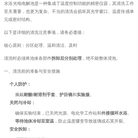
水浴光电电解池是一种集成了温度控制功能的精密仪器，其清洗工作
至关重要，也更为复杂。不当的清洗会损坏其光学窗口、温度传感单
元或密封结构。
以下是详细的清洗注意事项，请务必遵循：
核心原则：分区处理、温和清洁、及时
清洗时必须将池体各部件
拆卸后分别处理
，绝不能整体浸泡。
一、清洗前的准备与安全措施
个人防护：
佩戴
耐酸/耐溶剂手套
、
护目镜
和
实验服
。
关闭与冷却：
确保实验结束，已关闭光源、电化学工作站和
外接循环水浴
。
等待池体冷却至室温
，防止温度骤变导致玻璃或石英开裂。
安全拆卸：