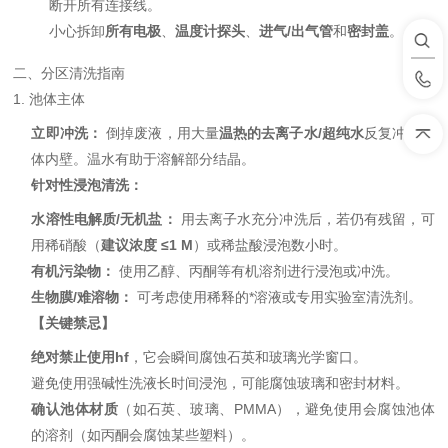
断开所有连接线。
小心拆卸
所有电极
、
温度计探头
、
进气/出气管
和
密封盖
。
二、分区清洗指南
1. 池体主体
立即冲洗：
倒掉废液，用大量
温热的去离子水/超纯水
反复冲洗池
体内壁。温水有助于溶解部分结晶。
针对性浸泡清洗：
水溶性电解质/无机盐：
用去离子水充分冲洗后，若仍有残留，可
用稀硝酸（
建议浓度 ≤1 M
）或稀盐酸浸泡数小时。
有机污染物：
使用乙醇、丙酮等有机溶剂进行浸泡或冲洗。
生物膜/难溶物：
可考虑使用稀释的*溶液或专用实验室清洗剂。
【关键禁忌】
绝对禁止使用hf
，它会瞬间腐蚀石英和玻璃光学窗口。
避免使用强碱性洗液长时间浸泡，可能腐蚀玻璃和密封材料。
确认池体材质
（如石英、玻璃、PMMA），避免使用会腐蚀池体
的溶剂（如丙酮会腐蚀某些塑料）。