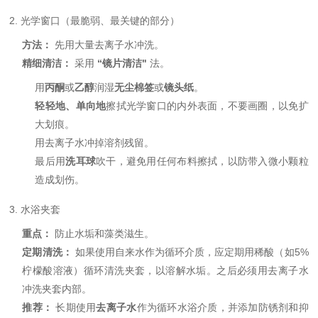
2. 光学窗口（最脆弱、最关键的部分）
方法：
先用大量去离子水冲洗。
精细清洁：
采用
“镜片清洁"
法。
用
丙酮
或
乙醇
润湿
无尘棉签
或
镜头纸
。
轻轻地、单向地
擦拭光学窗口的内外表面，不要画圈，以免扩
大划痕。
用去离子水冲掉溶剂残留。
最后用
洗耳球
吹干，避免用任何布料擦拭，以防带入微小颗粒
造成划伤。
3. 水浴夹套
重点：
防止水垢和藻类滋生。
定期清洗：
如果使用自来水作为循环介质，应定期用稀酸（如5%
柠檬酸溶液）循环清洗夹套，以溶解水垢。之后必须用去离子水
冲洗夹套内部。
推荐：
长期使用
去离子水
作为循环水浴介质，并添加防锈剂和抑