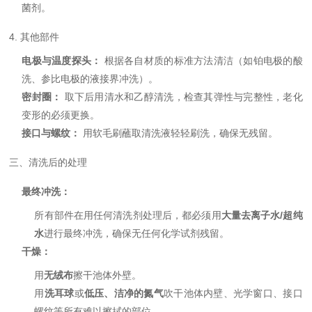
菌剂。
4. 其他部件
电极与温度探头：
根据各自材质的标准方法清洁（如铂电极的酸
洗、参比电极的液接界冲洗）。
密封圈：
取下后用清水和乙醇清洗，检查其弹性与完整性，老化
变形的必须更换。
接口与螺纹：
用软毛刷蘸取清洗液轻轻刷洗，确保无残留。
三、清洗后的处理
最终冲洗：
所有部件在用任何清洗剂处理后，都必须用
大量去离子水/超纯
水
进行最终冲洗，确保无任何化学试剂残留。
干燥：
用
无绒布
擦干池体外壁。
用
洗耳球
或
低压、洁净的氮气
吹干池体内壁、光学窗口、接口
螺纹等所有难以擦拭的部位。