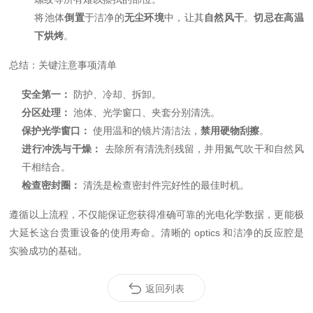
将池体
倒置
于洁净的
无尘环境
中，让其
自然风干
。
切忌在高温
下烘烤
。
总结：关键注意事项清单
安全第一：
防护、冷却、拆卸。
分区处理：
池体、光学窗口、夹套分别清洗。
保护光学窗口：
使用温和的镜片清洁法，
禁用硬物刮擦
。
进行
冲洗与干燥：
去除所有清洗剂残留，并用氮气吹干和自然风
干相结合。
检查密封圈：
清洗是检查密封件完好性的最佳时机。
遵循以上流程，不仅能保证您获得准确可靠的光电化学数据，更能极
大延长这台贵重设备的使用寿命。清晰的 optics 和洁净的反应腔是
实验成功的基础。
返回列表