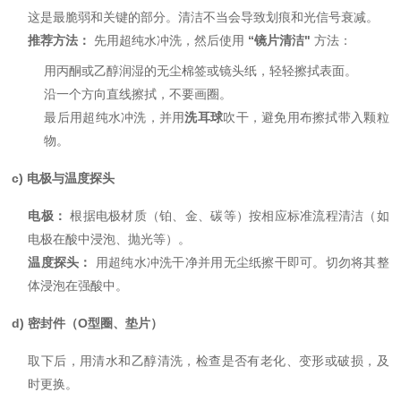
这是最脆弱和关键的部分。清洁不当会导致划痕和光信号衰减。
推荐方法：
先用超纯水冲洗，然后使用
“镜片清洁"
方法：
用丙酮或乙醇润湿的无尘棉签或镜头纸，轻轻擦拭表面。
沿一个方向直线擦拭，不要画圈。
最后用超纯水冲洗，并用
洗耳球
吹干，避免用布擦拭带入颗粒
物。
c) 电极与温度探头
电极：
根据电极材质（铂、金、碳等）按相应标准流程清洁（如
电极在酸中浸泡、抛光等）。
温度探头：
用超纯水冲洗干净并用无尘纸擦干即可。切勿将其整
体浸泡在强酸中。
d) 密封件（O型圈、垫片）
取下后，用清水和乙醇清洗，检查是否有老化、变形或破损，及
时更换。