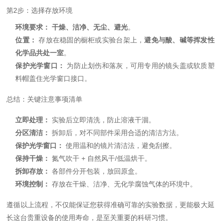
第2步：选择存放环境
环境要求：
干燥、洁净、无尘、避光
。
位置：
存放在稳固的橱柜或实验台架上，
避免与酸、碱等挥发性
化学品共处一室
。
保护光学窗口：
为防止划伤和落灰，可用专用的镜头盖或软质塑
料帽盖住光学窗口接口。
总结：关键注意事项清单
立即处理：
实验后立即清洗，防止溶液干涸。
分区清洁：
拆卸后，对不同部件采用合适的清洁方法。
保护光学窗口：
使用温和的镜片清洁法，避免刮擦。
保持干燥：
氮气吹干 + 自然风干/低温烘干。
拆卸存放：
各部件分开包装，放回原盒。
环境控制：
存放在干燥、洁净、无化学腐蚀气体的环境中。
遵循以上流程，不仅能保证您获得准确可靠的实验数据，更能极大延
长这台贵重设备的使用寿命，是至关重要的科研习惯。