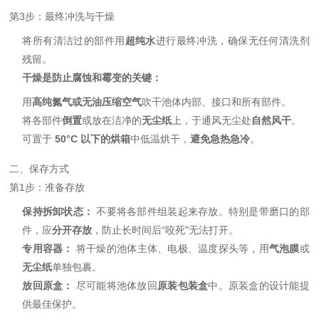
第3步：最终冲洗与干燥
将所有清洁过的部件用
超纯水
进行最终
冲洗，确保无任何清洗剂
残留。
干燥是防止腐蚀和霉变的关键：
用
高纯氮气或无油压缩空气
吹干池体内部、接口和所有部件。
将各部件
倒置
或放在洁净的
无尘纸
上，于通风无尘处
自然风干
。
可置于
50°C 以下的烘箱
中低温烘干，
避免急热急冷
。
二、保存方式
第1步：准备存放
保持拆卸状态：
不要将各部件组装起来存放。特别是带磨口的部
件，应
分开存放
，防止长时间后“咬死"无法打开。
专用容器：
将
干燥的池体主体、电极、温度探头等，用
气泡膜
或
无尘纸
单独包裹。
放回原盒：
尽可能将池体放回
原装包装盒
中。原装盒的设计能提
供最佳保护。