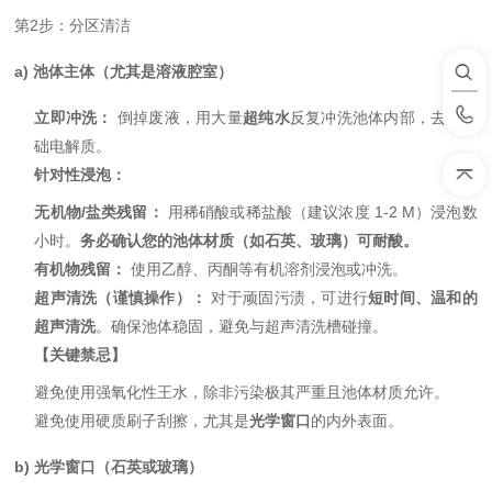
第2步：分区清洁
a) 池体主体（尤其是溶液腔室）
立即冲洗：
倒掉废液，用大量
超纯水
反复冲洗池体内部，去除基
础电解质。
针对性浸泡：
无机物/盐类残留：
用稀硝酸或稀盐酸（建议浓度 1-2 M）浸泡数
小时。
务必确认您的池体材质（如石英、玻璃）可耐酸。
有机物残留：
使用乙醇、丙酮等有机溶剂浸泡或冲洗。
超声清洗（谨慎操作）：
对于顽固污渍，可进行
短时间、温和的
超声清洗
。确保池体稳固，避免与超声清洗槽碰撞。
【关键禁忌】
避免使用强氧化性王水，除非污染极其严重且池体材质允许。
避免使用硬质刷子刮擦，尤其是
光学窗口
的内外表面。
b) 光学窗口（石英或玻璃）