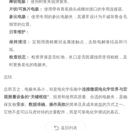
棒状电极：
使用鳄鱼夹或弹簧夹。
片状/可换片电极：
使用带有香蕉插头或螺丝接口的专用连接器。
参比电极：
使用专用的参比电极夹，其通常设计为不破坏鲁金毛
细管的位置。
日常维护：
保持清洁：
定期用酒精擦拭金属接触点，去除电解液结晶和污
垢。
检查状态：
检查弹簧是否松弛，夹口是否因腐蚀而变得粗糙，及
时更换老化的电极夹。
总结
总而言之，电极夹虽小，却是电化学实验中
连接微观电化学世界与宏
观测量设备的“关键枢纽"
。投资和使用高质量、合适的电极夹，是确
保实验
安全、数据准确、操作高效
的简单且具
成本效益的方式之一。
它绝不是可以马虎对待的次要配件，而是可靠电化学测试的基石。
返回列表