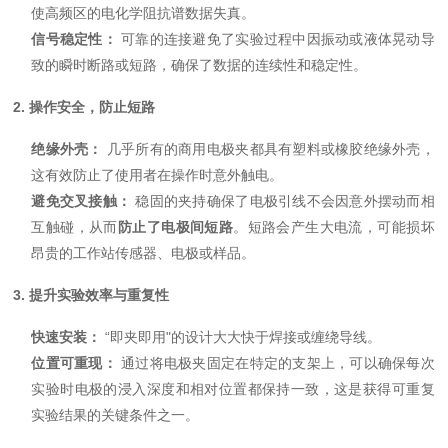
使高频区的电化学阻抗谱数据失真。
信号稳定性：
可靠的连接避免了实验过程中因振动或液体晃动导
致的瞬时断路或短路，确保了数据的连续性和稳定性。
2. 操作安全，防止短路
绝缘外壳：
几乎所有的商用电极夹都具有塑料或橡胶绝缘外壳，
这有效防止了使用者在操作时意外触电。
避免交叉接触：
稳固的夹持确保了电极引线不会因意外摆动而相
互触碰，从而
防止了电极间短路
。短路会产生大电流，可能损坏
昂贵的工作站传感器、电极或样品。
3. 提升实验效率与重复性
快速安装：
“即夹即用"的设计大大快于焊接或缠绕导线。
位置可重现：
通过将电极夹固定在特定的支架上，可以确保每次
实验时电极的浸入深度和相对位置都保持一致，这是获得可重复
实验结果的关键条件之一。