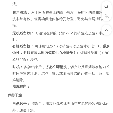
液。
超声清洗：
对于附着在壁上的微小颗粒，短时间的温和超声清
洗非常有效。但需确保池体被稳妥放置，避免与金属清洗槽碰
撞。
无机残留物：
可浸泡在稀酸（如1-2 M的硝酸或盐酸）中数小
时。
有机残留物：
可使用“王水"（浓硝酸与浓盐酸体积比1:3，
强腐
蚀性，必须在通风橱内极其小心地操作！
）或碱性洗液（如*的
乙醇溶液）浸泡。
时机：
实验结束后，
务必立即清洗
，切勿让反应溶液在池内长
时间停留或干涸。结晶、聚合或附着性强的产物一旦干涸，极
难清除。
清洗程序：
保持干燥
自然风干：
清洗后，用高纯氮气或无油空气流轻轻吹扫池体内
外，加速干燥。