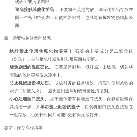
伤表面或污染内部。
避免接触其他化学品：
不要将石英池与酸、碱等化学品存放在
同一个密闭空间内，即使容器密封，也可能有挥发物侵蚀其表
面。
四、需要特别注意的禁忌
绝对禁止使用含氟化物溶液！
石英的主要成分是二氧化硅
（SiO₂），会与氟化物发生剧烈反应而被溶解。
避免剧烈的温度变化。
石英虽然耐热，但对热冲击敏感。切勿将
高温的池体突然浸入冷水中。
防止机械撞击和划伤。
取放时务必轻拿轻放。清洗时使用柔软的
刷子（如镜头刷），避免使用金属刷或研磨性清洁剂。
小心处理磨口接头。
如果池体带有标准磨口接头，保存前应确保
其清洁干燥，并
单独盖上配套的盖子
，切勿将磨口接头直接塞在
一起存放，否则长时间后可能“咬死"而无法打开。
总结：保存流程清单