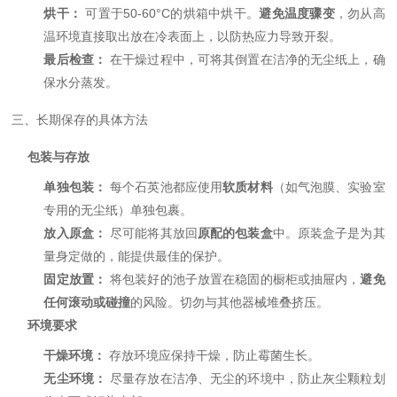
烘干：
可置于50-60°C的烘箱中烘干。
避免温度骤变
，勿从高
温环境直接取出放在冷表面上，以防热应力导致开裂。
最后检查：
在干燥过程中，可将其倒置在洁净的无尘纸上，确
保水分蒸发。
三、长期保存的具体方法
包装与存放
单独包装：
每个石英池都应使用
软质材料
（如气泡膜、实验室
专用的无尘纸）单独包裹。
放入原盒：
尽可能将其放回
原配的包装盒
中。原装盒子是为其
量身定做的，能提供最佳的保护。
固定放置：
将包装好的池子放置在稳固的橱柜或抽屉内，
避免
任何滚动或碰撞
的风险。切勿与其他器械堆叠挤压。
环境要求
干燥环境：
存放环境应保持干燥，防止霉菌生长。
无尘环境：
尽量存放在洁净、无尘的环境中，防止灰尘颗粒划