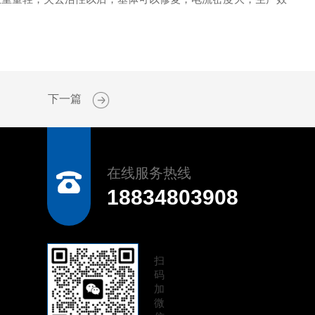
下一篇
在线服务热线
18834803908
扫
码
加
微