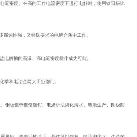
高电流密度。在高的工作电流密度下进行电解时，使用钛阳极比
多腐蚀性强，又特殊要求的电解介质中工作。
盐电解槽的高温、高电流密度操作成为可能。
化学和电冶金两大工业部门。
、钢板镀锌镀铬镀钌、电渗析法淡化海水、电池生产、阴极防
重量轻，失去活性以后，基体可以修复，电流密度大，生产效