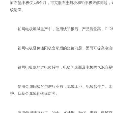
而石墨阳极仅为8个月，可克服石墨阳极和铅阳极溶解问题，
较适宜。
铂网电极氯碱生产中，使用钛阳极后，产品质量高，CL2纯
铂网电极避免铅阳极变形后的短路问题，因而可提高电流效
铂网电极低的过电位特性，电极间表面及电极的气泡容易排
使用金属阳极的电解行业有：氯碱工业、铝酸盐生产、水电
护、钛基金属氧化物涂层等。
应用领域涉及化工、冶金、水处理、环保、电镀、电解有机