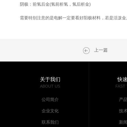
阴极：前氢后金(氢前析氢，氢后析金)
需要特别注意的是电解一定要看好阳极材料，若是活泼金
上一篇
关于我们
快
ABOUT US
FAST
公司简介
产
企业文化
技
联系我们
新