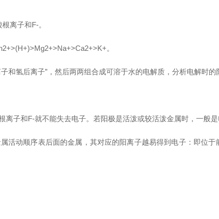
氧酸根离子和F-。
2+>(H+)>Mg2+>Na+>Ca2+>K+。
子和氢后离子”，然后两两组合成可溶于水的电解质，分析电解时的
根离子和F-就不能失去电子。若阳极是活泼或较活泼金属时，一般
属活动顺序表后面的金属，其对应的阳离子越易得到电子：即位于