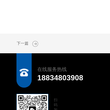
下一篇
在线服务热线
18834803908
扫
码
加