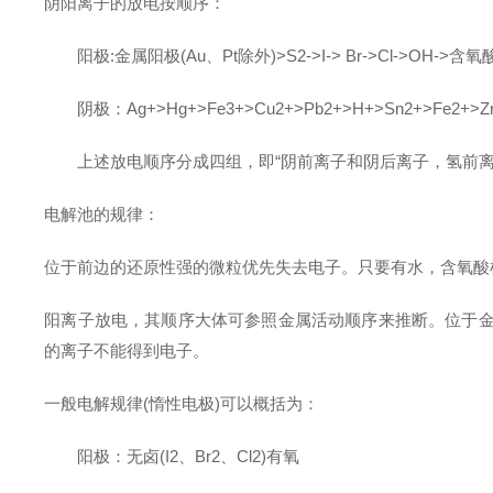
阴阳离子的放电按顺序：
阳极:金属阳极(Au、Pt除外)>S2->I-> Br->Cl->OH->含
阴极：Ag+>Hg+>Fe3+>Cu2+>Pb2+>H+>Sn2+>Fe2+>Zn
上述放电顺序分成四组，即“阴前离子和阴后离子，氢前离
电解池的规律：
位于前边的还原性强的微粒优先失去电子。只要有水，含氧酸
阳离子放电，其顺序大体可参照金属活动顺序来推断。位于金
的离子不能得到电子。
一般电解规律(惰性电极)可以概括为：
阳极：无卤(I2、Br2、Cl2)有氧