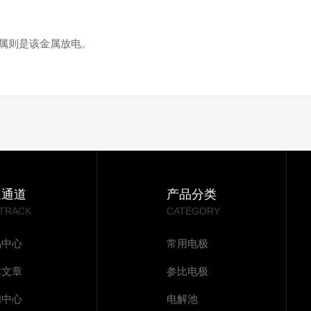
属则是该金属放电。
速通道
产品分类
 TRACK
CATEGORY
品中心
常用电极
术文章
参比电极
闻中心
电解池