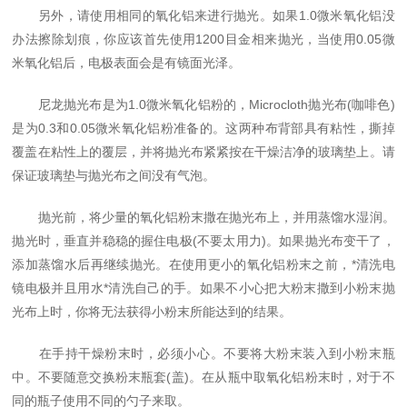
另外，请使用相同的氧化铝来进行抛光。如果1.0微米氧化铝没
办法擦除划痕，你应该首先使用1200目金相来抛光，当使用0.05微
米氧化铝后，电极表面会是有镜面光泽。
尼龙抛光布是为1.0微米氧化铝粉的，Microcloth抛光布(咖啡色)
是为0.3和0.05微米氧化铝粉准备的。这两种布背部具有粘性，撕掉
覆盖在粘性上的覆层，并将抛光布紧紧按在干燥洁净的玻璃垫上。请
保证玻璃垫与抛光布之间没有气泡。
抛光前，将少量的氧化铝粉末撒在抛光布上，并用蒸馏水湿润。
抛光时，垂直并稳稳的握住电极(不要太用力)。如果抛光布变干了，
添加蒸馏水后再继续抛光。在使用更小的氧化铝粉末之前，*清洗电
镜电极并且用水*清洗自己的手。如果不小心把大粉末撒到小粉末抛
光布上时，你将无法获得小粉末所能达到的结果。
在手持干燥粉末时，必须小心。不要将大粉末装入到小粉末瓶
中。不要随意交换粉末瓶套(盖)。在从瓶中取氧化铝粉末时，对于不
同的瓶子使用不同的勺子来取。