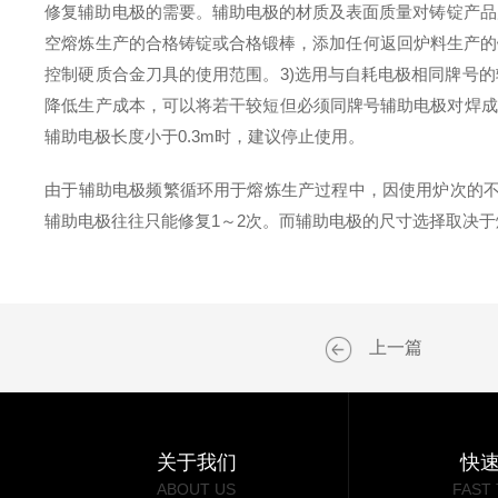
修复辅助电极的需要。辅助电极的材质及表面质量对铸锭产品质
空熔炼生产的合格铸锭或合格锻棒，添加任何返回炉料生产的
控制硬质合金刀具的使用范围。3)选用与自耗电极相同牌号
降低生产成本，可以将若干较短但必须同牌号辅助电极对焊成
辅助电极长度小于0.3m时，建议停止使用。
由于辅助电极频繁循环用于熔炼生产过程中，因使用炉次的不
辅助电极往往只能修复1～2次。而辅助电极的尺寸选择取决
上一篇
关于我们
快
ABOUT US
FAST