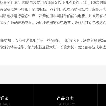
量的影响*。辅助电极使用必须满足以下几个条件：1)用于车制辅
铸锭或锻棒不得用于辅助电极。2)车制、处理辅助电极时，应使用
的辅助电极进行熔炼生产，严禁使用非同牌号的辅助电极。如果没有相
长度合适的辅助电极。5)循环使用辅助电极前，必须对辅助电极表面
断增加，会不可避免地产生一些缺陷，一般情况下，缺陷直径在2
于熔炼的铸锭锭型。辅助电极直径太细，长度太长、太短都会造成事
速通道
产品分类
 TRACK
CATEGORY