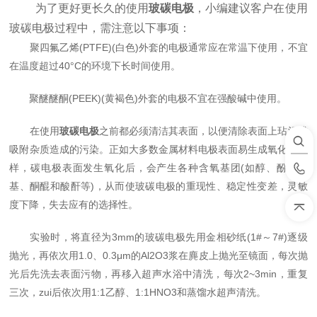
为了更好更长久的使用
玻碳电极
，小编建议客户在使用
玻碳电极过程中，需注意以下事项：
聚四氟乙烯(PTFE)(白色)外套的电极通常应在常温下使用，不宜
在温度超过40°C的环境下长时间使用。
聚醚醚酮(PEEK)(黄褐色)外套的电极不宜在强酸碱中使用。
在使用
玻碳电极
之前都必须清洁其表面，以便清除表面上玷污或
吸附杂质造成的污染。正如大多数金属材料电极表面易生成氧化层一
样，碳电极表面发生氧化后，会产生各种含氧基团(如醇、酚、羧
基、酮醌和酸酐等)，从而使玻碳电极的重现性、稳定性变差，灵敏
度下降，失去应有的选择性。
实验时，将直径为3mm的玻碳电极先用金相砂纸(1#～7#)逐级
抛光，再依次用1.0、0.3μm的Al2O3浆在麂皮上抛光至镜面，每次抛
光后先洗去表面污物，再移入超声水浴中清洗，每次2~3min，重复
三次，zui后依次用1:1乙醇、1:1HNO3和蒸馏水超声清洗。