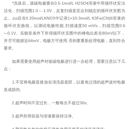
*洗涤后，玻碳电极要在0.5-1mol/L H2SO4溶液中用循环伏安法
活化，扫描范围1.0～-1.0V，反复扫描直至达到稳定的循环伏安图为
止。zui后在0.20mol/LKNO3中记录1×10-3mol/L K3Fe(CN)6溶液的
循环伏安曲线，以测试电极性能,扫描速度50 mV/s，扫描范围0.6
~-0.1V。实验室条件下所得循环伏安图中的峰电位差在80mV以下，
并尽可能接近64mV，电极方可使用,否则要重新处理电极，直到符合
要求。
如果需要使用超声对玻碳电极进行进一步处理，需要注意以下几
点：
1.不宜将电极直接放在清洗器底部，以避免过强的超声波对电极
造成损伤;
2.超声时间不宜过长，一般每次不超过30s;
3.超声所用容器与溶液要保持洁净。