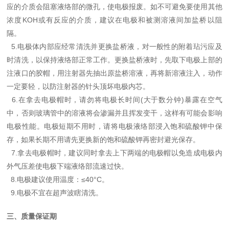
应的介质会阻塞液络部的微孔，使电极报废。如不可避免要使用其他
浓度KOH或有反应的介质，建议在电极和被测溶液间加盐桥以阻
隔。
5.电极体内部应经常清洗并更换盐桥液，对一般性的附着玷污应及
时清洗，以保持液络部正常工作。更换盐桥液时，先取下电极上部的
注液口的胶帽，用注射器先抽出原盐桥溶液，再将新溶液注入，动作
一定要轻，以防注射器的针头顶坏电极内芯。
6.在拿去电极帽时，请勿将电极长时间(大于数分钟)暴露在空气
中，否则玻璃管中的溶液将会渗漏并且挥发变干，这样有可能会影响
电极性能。电极短期不用时，请将电极液络部浸入饱和硫酸钾中保
存，如果长期不用请先更换新的饱和硫酸钾再密封避光保存。
7.拿去电极帽时，建议同时拿去上下两端的电极帽以免造成电极内
外气压差使电极下端液络部流速过快。
8.电极建议使用温度：≤40°C。
9.电极不宜在超声波瞎清洗。
三、质量保证期