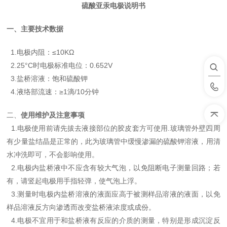
硫酸亚汞电极说明书
一、主要技术数据
1.电极内阻：≤10KΩ
2.25°C时电极标准电位：0.652V
3.盐桥溶液：饱和硫酸钾
4.液络部流速：≥1滴/10分钟
二、
使用维护及注意事项
1.电极使用前请先拔去液接部位的胶皮套方可使用.玻璃管外壁四周
有少量盐结晶是正常的，此为玻璃管中缓慢渗漏的硫酸钾溶液，用清
水冲洗即可，不会影响使用。
2.电极内盐桥液中不应含有较大气泡，以免阻断电子测量回路；若
有，请竖起电极用手指轻弹，使气泡上浮。
3.测量时电极内盐桥溶液的液面应高于被测样品溶液的液面，以免
样品溶液反方向渗透而改变盐桥液浓度或成份。
4.电极不宜用于和盐桥液有反应的介质的测量，特别是形成沉淀反