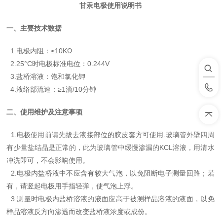
甘汞电极使用说明书
一、
主要技术数据
1.电极内阻：≤10KΩ
2.25°C时电极标准电位：0.244V
3.盐桥溶液：饱和氯化钾
4.液络部流速：≥1滴/10分钟
二、
使用维护及注意事项
1.电极使用前请先拔去液接部位的胶皮套方可使用.玻璃管外壁四周
有少量盐结晶是正常的，此为玻璃管中缓慢渗漏的KCL溶液，用清水
冲洗即可，不会影响使用。
2.电极内盐桥液中不应含有较大气泡，以免阻断电子测量回路；若
有，请竖起电极用手指轻弹，使气泡上浮。
3.测量时电极内盐桥溶液的液面应高于被测样品溶液的液面，以免
样品溶液反方向渗透而改变盐桥液浓度或成份。