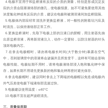
4.电极不宜用于和盐桥液有反应的介质的测量，特别是形成沉淀反
应的介质会阻塞液络部的微孔，使电极报废。如不可避免要使用其他
浓度氯化钾或有反应的介质，建议在电极和被测溶液间加盐桥阻隔。
5.电极体内部应经常清洗并更换盐桥液，对一般性的附着玷污应及
时清洗，以保持液络部正常工作。
6.更换盐桥液时，先取下电极上部的注液口的胶帽，用注射器先抽
出原盐桥溶液，再将新溶液注入，动作一定要轻，以防注射器的针头
顶坏电极内芯。
7.在拿去电极帽时，请勿将电极长时间(大于数分钟)暴露在空气
中，否则玻璃管中的溶液将会渗漏并且挥发变干，这样有可能会影响
电极性能。电极短期不用时，请将电极液络部浸入饱和氯化钾中保
存，如果长期不用请先更换新的饱和氯化钾再密封避光保存。
8.拿去电极帽时，建议同时拿去上下两端的电极帽以免造成电极内
外气压差使电极下端液络部流速过快。
9.电极建议使用温度：≤40°C
10.电极不宜在超声波瞎清洗。
三、质量保质期